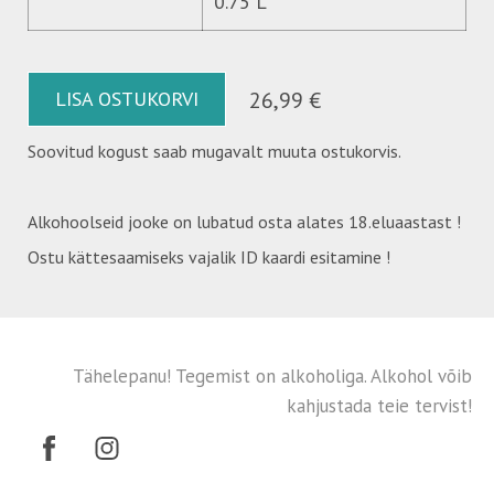
0.75 L
LISA OSTUKORVI
26,99 €
Soovitud kogust saab mugavalt muuta ostukorvis.
Alkohoolseid jooke on lubatud osta alates 18.eluaastast !
Ostu kättesaamiseks vajalik ID kaardi esitamine !
Tähelepanu! Tegemist on alkoholiga. Alkohol võib
kahjustada teie tervist!