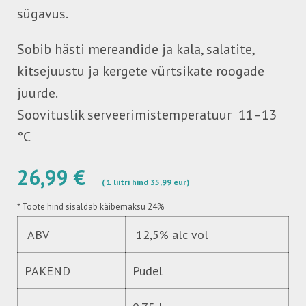
sügavus.
Sobib hästi mereandide ja kala, salatite,
kitsejuustu ja kergete vürtsikate roogade
juurde.
Soovituslik serveerimistemperatuur 11–13
°C
26,99 €
( 1 liitri hind 35,99 eur)
*
Toote hind sisaldab käibemaksu 24%
ABV
12,5% alc vol
PAKEND
Pudel