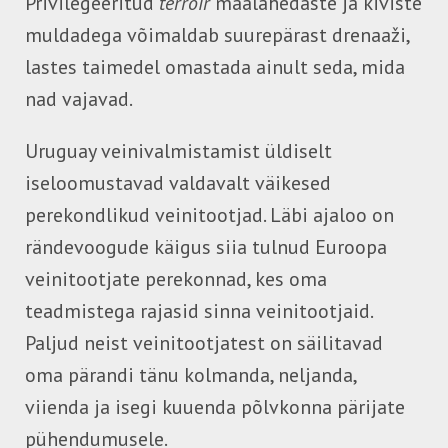
Privilegeeritud
terroir
maalähedaste ja kiviste
muldadega võimaldab suurepärast drenaaži,
lastes taimedel omastada ainult seda, mida
nad vajavad.
Uruguay veinivalmistamist üldiselt
iseloomustavad valdavalt väikesed
perekondlikud veinitootjad. Läbi ajaloo on
rändevoogude käigus siia tulnud Euroopa
veinitootjate perekonnad, kes oma
teadmistega rajasid sinna veinitootjaid.
Paljud neist veinitootjatest on säilitavad
oma pärandi tänu kolmanda, neljanda,
viienda ja isegi kuuenda põlvkonna pärijate
pühendumusele.