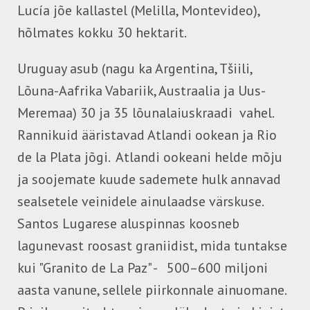
Lucía jõe kallastel (Melilla, Montevideo),
hõlmates kokku 30 hektarit.
Uruguay asub (nagu ka Argentina, Tšiili,
Lõuna-Aafrika Vabariik, Austraalia ja Uus-
Meremaa) 30 ja 35 lõunalaiuskraadi vahel.
Rannikuid ääristavad Atlandi ookean ja Rio
de la Plata jõgi. Atlandi ookeani helde mõju
ja soojemate kuude sademete hulk annavad
sealsetele veinidele ainulaadse värskuse.
Santos Lugarese aluspinnas koosneb
lagunevast roosast graniidist, mida tuntakse
kui "Granito de La Paz" - 500–600 miljoni
aasta vanune, sellele piirkonnale ainuomane.