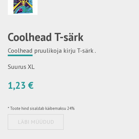
Coolhead T-särk
Coolhead
pruulikoja kirju T-särk .
Suurus XL
1,23 €
*
Toote hind sisaldab käibemaksu 24%
LÄBI MÜÜDUD