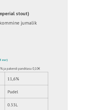
mperial stout)
hukommine jumalik
03 eur)
4%
ja pakendi panditasu 0,10€
11,6%
Pudel
0.33L