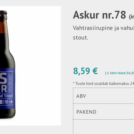
Askur nr.78
(i
Vahtrasiirupine ja va
stout.
8,59 €
( 1 liitri hind 26,
*
Toote hind sisaldab käibemaksu 2
ABV
PAKEND