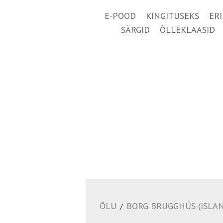
E-POOD
KINGITUSEKS
ER
SÄRGID
ÕLLEKLAASID
ÕLU
BORG BRUGGHÚS (ISLA
/