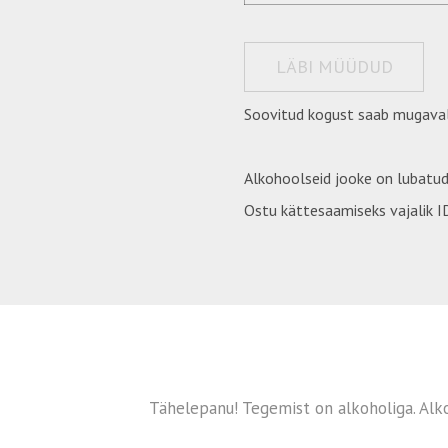
LÄBI MÜÜDUD
Soovitud kogust saab mugaval
Alkohoolseid jooke on lubatud
Ostu kättesaamiseks vajalik ID
Tähelepanu! Tegemist on alkoholiga. Alko