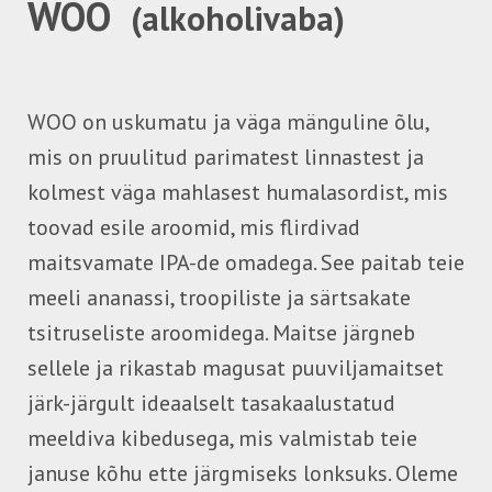
WOO
(alkoholivaba)
WOO on uskumatu ja väga mänguline õlu,
mis on pruulitud parimatest linnastest ja
kolmest väga mahlasest humalasordist, mis
toovad esile aroomid, mis flirdivad
maitsvamate IPA-de omadega. See paitab teie
meeli ananassi, troopiliste ja särtsakate
tsitruseliste aroomidega. Maitse järgneb
sellele ja rikastab magusat puuviljamaitset
järk-järgult ideaalselt tasakaalustatud
meeldiva kibedusega, mis valmistab teie
januse kõhu ette järgmiseks lonksuks. Oleme