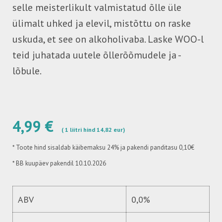
selle meisterlikult valmistatud õlle üle
ülimalt uhked ja elevil, mistõttu on raske
uskuda, et see on alkoholivaba. Laske WOO-l
teid juhatada uutele õllerõõmudele ja -
lõbule.
4,99 €
( 1 liitri hind 14,82 eur)
*
Toote hind sisaldab käibemaksu 24%
ja pakendi panditasu 0,10€
* BB kuupäev pakendil 10.10.2026
ABV
0,0%