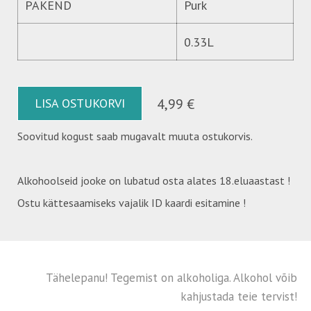
PAKEND
Purk
0.33L
LISA OSTUKORVI
4,99 €
Soovitud kogust saab mugavalt muuta ostukorvis.
Alkohoolseid jooke on lubatud osta alates 18.eluaastast !
Ostu kättesaamiseks vajalik ID kaardi esitamine !
Tähelepanu! Tegemist on alkoholiga. Alkohol võib
kahjustada teie tervist!