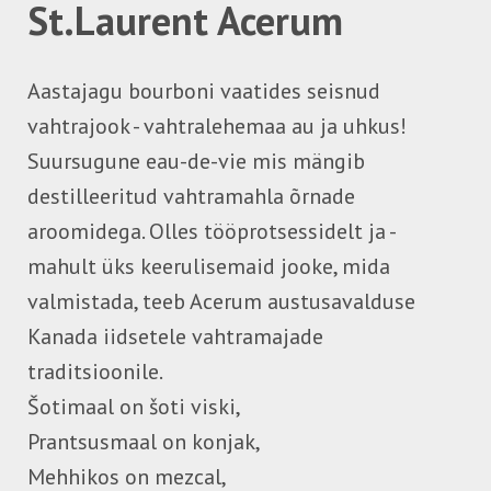
St.Laurent Acerum
Aastajagu bourboni vaatides seisnud
vahtrajook - vahtralehemaa au ja uhkus!
Suursugune eau-de-vie mis mängib
destilleeritud vahtramahla õrnade
aroomidega. Olles tööprotsessidelt ja -
mahult üks keerulisemaid jooke, mida
valmistada, teeb Acerum austusavalduse
Kanada iidsetele vahtramajade
traditsioonile.
Šotimaal on šoti viski,
Prantsusmaal on konjak,
Mehhikos on mezcal,