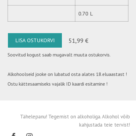
0.70 L
LISA OSTUKORVI
51,99 €
Soovitud kogust saab mugavalt muuta ostukorvis.
Alkohoolseid jooke on lubatud osta alates 18.eluaastast !
Ostu kättesaamiseks vajalik ID kaardi esitamine !
Tähelepanu! Tegemist on alkoholiga. Alkohol võib
kahjustada teie tervist!