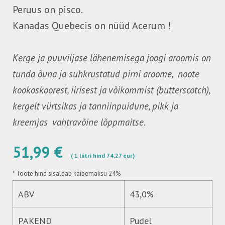
Peruus on pisco.
Kanadas Quebecis on nüüd Acerum !
Kerge ja puuviljase lähenemisega joogi aroomis on
tunda õuna ja suhkrustatud pirni aroome, noote
kookoskoorest, iirisest ja võikommist (butterscotch),
kergelt vürtsikas ja tanniinpuidune, pikk ja
kreemjas vahtravõine lõppmaitse.
51,99 €
( 1 liitri hind 74,27 eur)
*
Toote hind sisaldab käibemaksu 24%
ABV
43,0%
PAKEND
Pudel