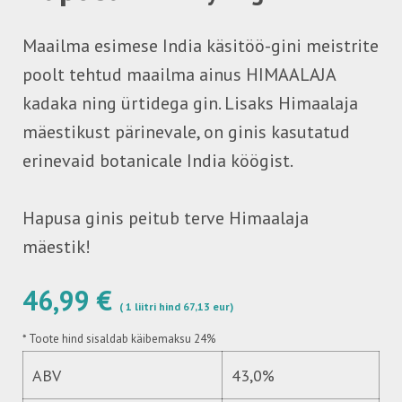
Maailma esimese India käsitöö-gini meistrite
poolt tehtud maailma ainus HIMAALAJA
kadaka ning ürtidega gin. Lisaks Himaalaja
mäestikust pärinevale, on ginis kasutatud
erinevaid botanicale India köögist.
Hapusa ginis peitub terve Himaalaja
mäestik!
46,99 €
( 1 liitri hind 67,13 eur)
*
Toote hind sisaldab käibemaksu 24%
ABV
43,0%