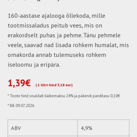
160-aastase ajalooga õllekoda, mille
tootmissaladus peitub vees, mis on
erakordselt puhas ja pehme. Tänu pehmele
veele, saavad nad lisada rohkem humalat, mis
omakorda annab tulemuseks rohkem
iseloomu ja eripära.
1,39€
( 1 liitri hind 3,18 eur)
*
Toote hind sisaldab käibemaksu 24%
ja pakendi panditasu 0,10€
* BB 09.07.2026
ABV
4,9%