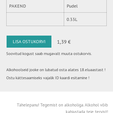
PAKEND
Pudel
0.33L
LISA OSTUKORVI
1,39 €
Soovitud kogust saab mugavalt muuta ostukorvis.
Alkohoolseid jooke on lubatud osta alates 18.eluaastast !
Ostu kättesaamiseks vajalik ID kaardi esitamine !
Tähelepanu! Tegemist on alkoholiga. Alkohol võib
kahjustada teie tervist!