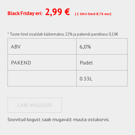
2,99 €
Black Friday eri:
( 1 liitri hind 8,76 eur)
*
Toote hind sisaldab käibemaksu 22%
ja pakendi panditasu 0,10€
ABV
6,0%
PAKEND
Pudel
0.33L
LÄBI MÜÜDUD
Soovitud kogust saab mugavalt muuta ostukorvis.