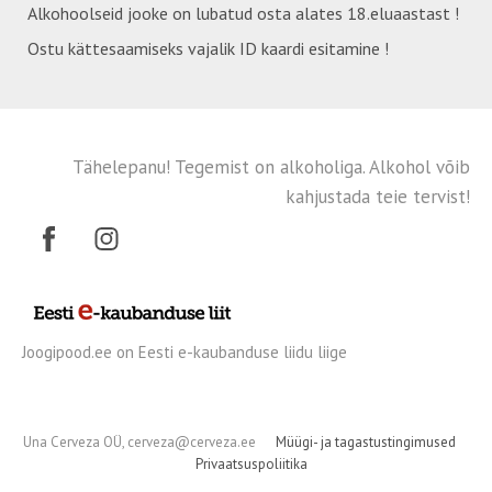
Alkohoolseid jooke on lubatud osta alates 18.eluaastast !
Ostu kättesaamiseks vajalik ID kaardi esitamine !
Tähelepanu! Tegemist on alkoholiga. Alkohol võib
kahjustada teie tervist!
Joogipood.ee on Eesti e-kaubanduse liidu liige
Una Cerveza OÜ, cerveza@cerveza.ee
Müügi- ja tagastustingimused
Privaatsuspoliitika