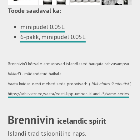
Toode saadaval ka:
minipudel 0.05L
6-pakk, minipudel 0.05L
Brennivin'i kõrvale armastavad islandlased haugata rahvusampsu
hákarl
'i - mädandatud haikala.
Vaata kuidas eesti mehed seda proovivad: (
lõik alates 9.minutist
)
https://arhiiv.err.ee/vaata/eesti-lipp-umber-islandi-5/same-series
Brennivin
icelandic spirit
Islandi traditsiooniline naps.