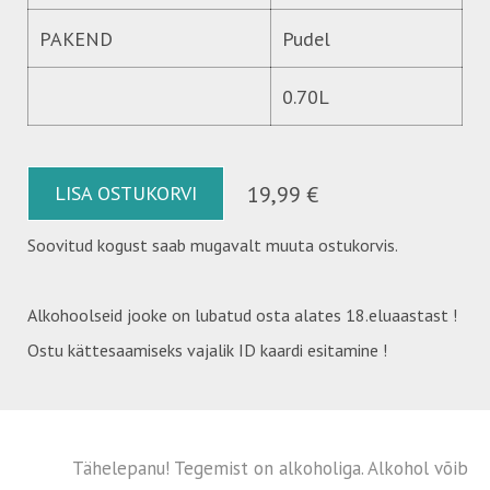
PAKEND
Pudel
0.70L
LISA OSTUKORVI
19,99 €
Soovitud kogust saab mugavalt muuta ostukorvis.
Alkohoolseid jooke on lubatud osta alates 18.eluaastast !
Ostu kättesaamiseks vajalik ID kaardi esitamine !
Tähelepanu! Tegemist on alkoholiga. Alkohol võib