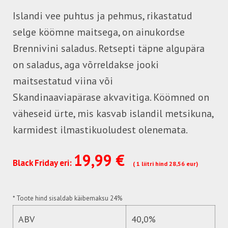
Islandi vee puhtus ja pehmus, rikastatud
selge köömne maitsega, on ainukordse
Brennivini saladus. Retsepti täpne algupära
on saladus, aga võrreldakse jooki
maitsestatud viina või
Skandinaaviapärase akvavitiga. Köömned on
väheseid ürte, mis kasvab islandil metsikuna,
karmidest ilmastikuoludest olenemata.
19,99 €
Black Friday eri:
( 1 liitri hind 28,56 eur)
*
Toote hind sisaldab käibemaksu 24%
ABV
40,0%